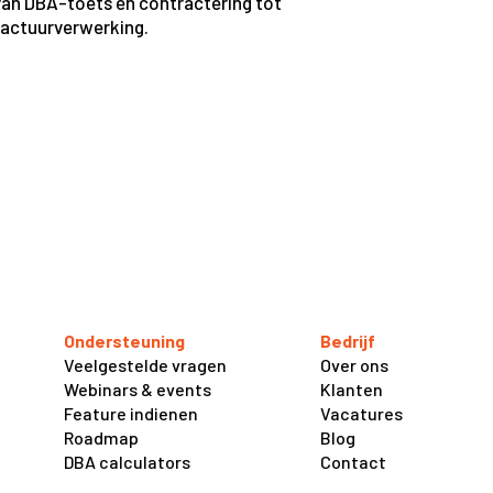
van DBA-toets en contractering tot
factuurverwerking.
Ondersteuning
Bedrijf
Veelgestelde vragen
Over ons
Webinars & events
Klanten
Feature indienen
Vacatures
Roadmap
Blog
DBA calculators
Contact