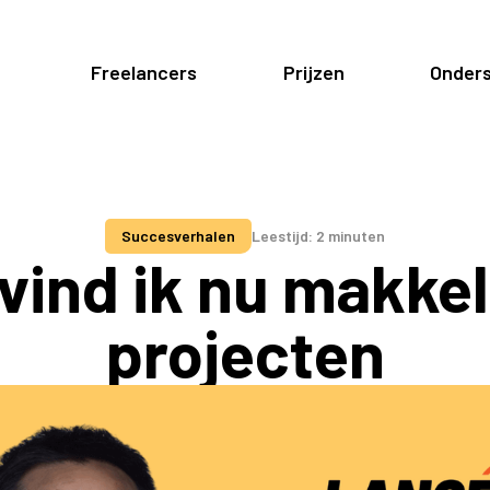
Freelancers
Prijzen
Onders
Succesverhalen
Leestijd: 2 minuten
 vind ik nu makke
projecten